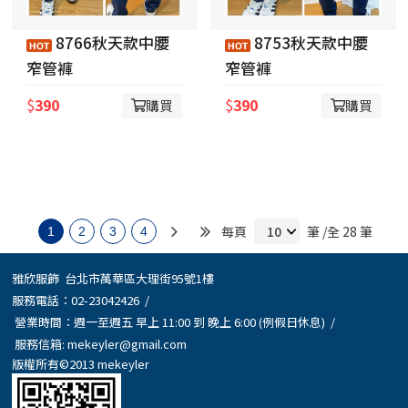
8766秋天款中腰
8753秋天款中腰
窄管褲
窄管褲
$
390
$
390
購買
購買
每頁
筆 /全 28 筆
1
2
3
4
雅欣服飾 台北市萬華區大理街95號1樓
服務電話：
02-23042426
/
營業時間：週一至週五 早上 11:00 到 晚上 6:00 (例假日休息) /
服務信箱:
mekeyler@gmail.com
版權所有©2013 mekeyler