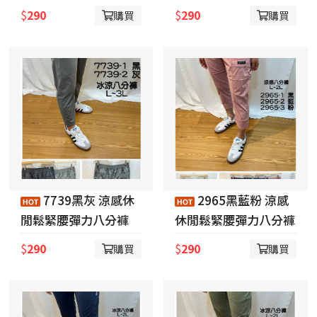
$
290
$
290
購買
購買
7739黑灰 涼感休
2965黑藍粉 涼感
閒鬆緊腰彈力八分褲
休閒鬆緊腰彈力八分褲
$
290
$
290
購買
購買