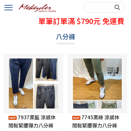
秋天牛仔褲熱賣中
單筆訂單滿 $790元 免運費
購買前，請先詳閱購物說明~
八分褲
秋天牛仔褲熱賣中
單筆訂單滿 $790元 免運費
購買前，請先詳閱購物說明~
7937黑藍 涼感休
7745黑綠 涼感休
閒鬆緊腰彈力八分褲
閒鬆緊腰彈力八分褲