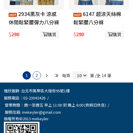
2934黑灰卡 涼感
6147 超涼天絲棉
休閒鬆緊腰彈力八分褲
鬆緊腰八分褲
$
290
$
290
購買
購買
每頁
筆 /全 14 筆
1
2
雅欣服飾 台北市萬華區大理街95號1樓
服務電話：
02-23042426
/
營業時間：週一至週五 早上 11:00 到 晚上 6:00 (例假日休息) /
服務信箱:
mekeyler@gmail.com
版權所有©2013 mekeyler