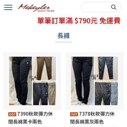
秋天牛仔褲熱賣中
單筆訂單滿 $790元 免運費
購買前，請先詳閱購物說明~
長褲
秋天牛仔褲熱賣中
單筆訂單滿 $790元 免運費
購買前，請先詳閱購物說明~
7390秋款彈力休
7378秋款彈力休
閒長褲黑卡兩色
閒長褲黑灰兩色