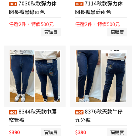
7030秋款彈力休
7114秋款彈力休
閒長褲黑綠兩色
閒長褲黑藍兩色
任選2件，特價500元
任選2件，特價500元
購買
購買
8344秋天款中腰
8376秋天款牛仔
窄管褲
九分褲
$
390
$
390
購買
購買