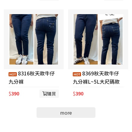
8316秋天款牛仔
8369秋天款牛仔
九分褲
九分褲L~5L大尺碼款
$
390
$
390
購買
more