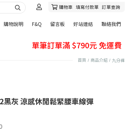
購物車
填寫付款單
訂單查詢
購物說明
F&Q
留言板
好站連結
聯絡我們
秋天牛仔褲熱賣中
單筆訂單滿 $790元 免運費
購買前，請先詳閱購物說明~
首頁
商品介紹
九分褲
秋天牛仔褲熱賣中
單筆訂單滿 $790元 免運費
購買前，請先詳閱購物說明~
32黑灰 涼感休閒鬆緊腰車線彈
0