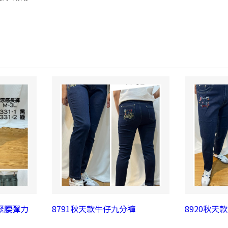
鬆緊腰彈力
8791秋天款牛仔九分褲
8920秋天