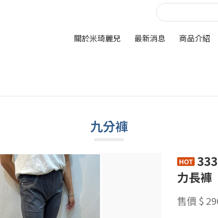
關於米琦麗兒
最新消息
商品介紹
九分褲
33
力長褲
售價 $ 29