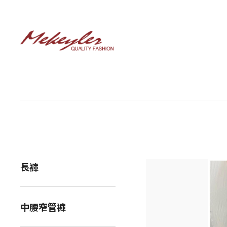
長褲
中腰窄管褲