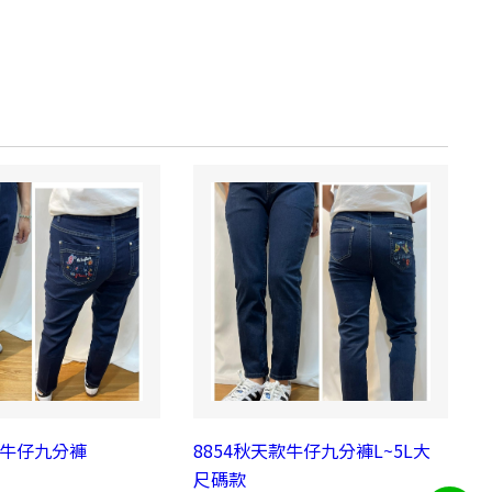
款牛仔九分褲
8854秋天款牛仔九分褲L~5L大
尺碼款