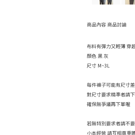
商品內容
商品討論
布料有彈力又輕薄 穿
顏色 黑 灰
尺寸 M~3L
每件褲子可能有尺寸
對尺寸要求精準者請
確保無爭議再下單喔
若無特別要求者請不
小本經營 請互相尊重體