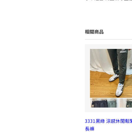
相關商品
3331黑綠 涼感休閒
長褲