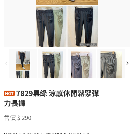
7829黑綠 涼感休閒鬆緊彈
力長褲
售價 $ 290