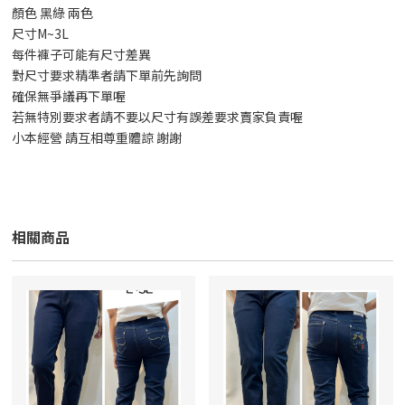
顏色 黑綠 兩色
尺寸M~3L
每件褲子可能有尺寸差異
對尺寸要求精準者請下單前先詢問
確保無爭議再下單喔
若無特別要求者請不要以尺寸有誤差要求賣家負責喔
小本經營 請互相尊重體諒 謝謝
相關商品