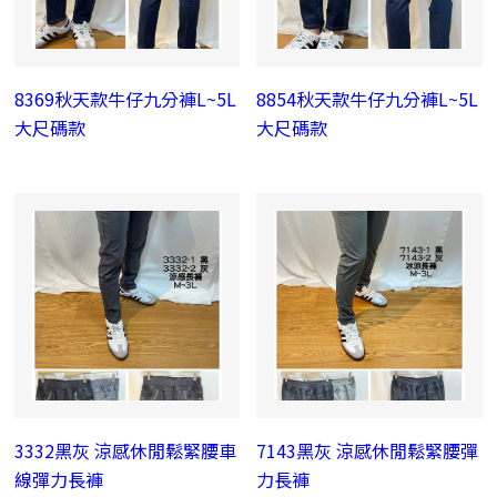
8369秋天款牛仔九分褲L~5L
8854秋天款牛仔九分褲L~5L
大尺碼款
大尺碼款
3332黑灰 涼感休閒鬆緊腰車
7143黑灰 涼感休閒鬆緊腰彈
線彈力長褲
力長褲