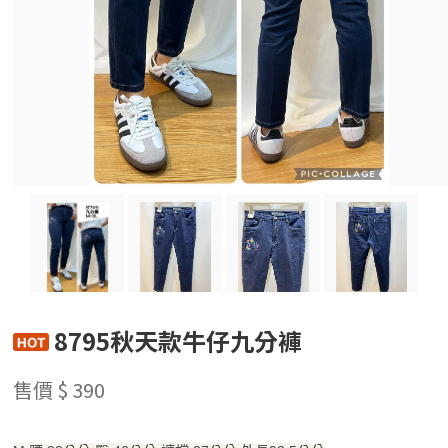
8795秋天款牛仔九分褲
售價 $ 390