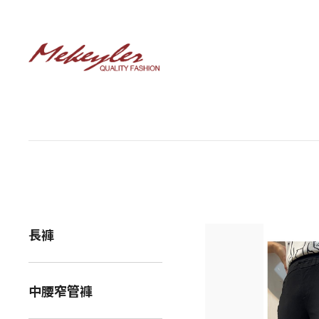
長褲
中腰窄管褲