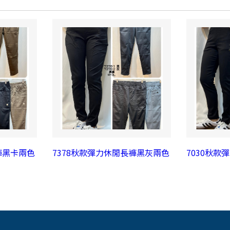
褲黑卡兩色
7378秋款彈力休閒長褲黑灰兩色
7030秋