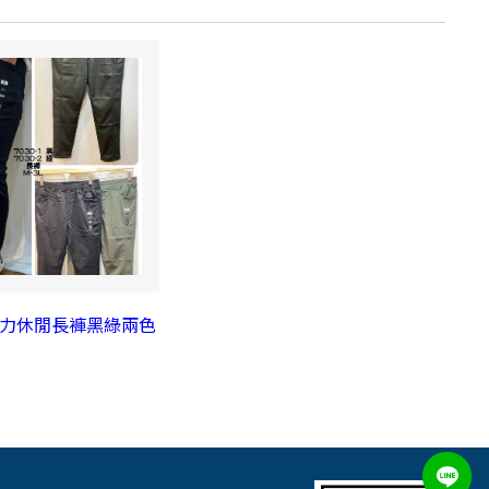
款彈力休閒長褲黑綠兩色