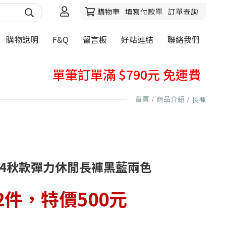
購物車
填寫付款單
訂單查詢
購物說明
F&Q
留言板
好站連結
聯絡我們
秋天牛仔褲熱賣中
單筆訂單滿 $790元 免運費
購買前，請先詳閱購物說明~
首頁
商品介紹
長褲
秋天牛仔褲熱賣中
單筆訂單滿 $790元 免運費
購買前，請先詳閱購物說明~
14秋款彈力休閒長褲黑藍兩色
2件，特價500元