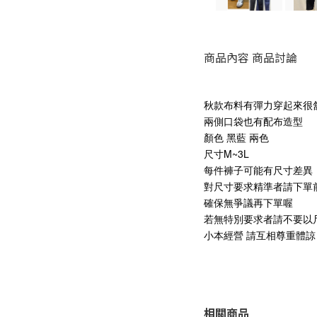
商品內容
商品討論
秋款布料有彈力穿起來很
兩側口袋也有配布造型
顏色 黑藍 兩色
尺寸M~3L
每件褲子可能有尺寸差異
對尺寸要求精準者請下單
確保無爭議再下單喔
若無特別要求者請不要以
小本經營 請互相尊重體諒
相關商品