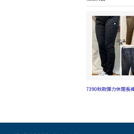
7390秋款彈力休閒長