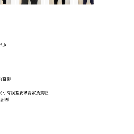
舒服
前聊聊
尺寸有誤差要求賣家負責喔
 謝謝