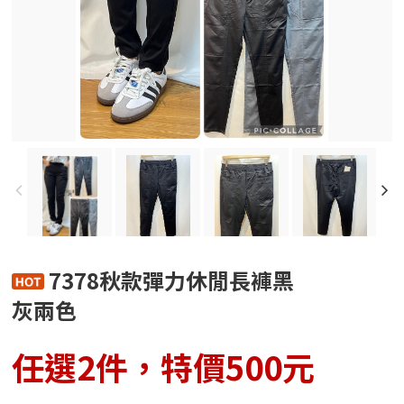
7378秋款彈力休閒長褲黑
灰兩色
任選2件，特價500元