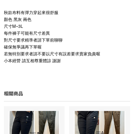
秋款布料有彈力穿起來很舒服
顏色 黑灰 兩色
尺寸M~3L
每件褲子可能有尺寸差異
對尺寸要求精準者請下單前聊聊
確保無爭議再下單喔
若無特別要求者請不要以尺寸有誤差要求賣家負責喔
小本經營 請互相尊重體諒 謝謝
相關商品